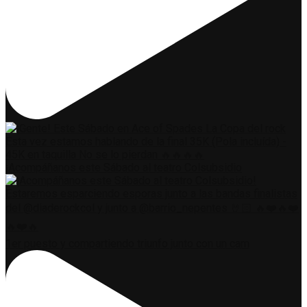
¡Acompáñanos este Sábado al teatro Colsubsidio
1er puesto y compartiendo triunfo junto con un cam