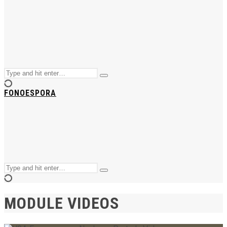
Search
Type
for:
and
FONOESPORA
hit
enter
Search
Type
for:
and
hit
enter
MODULE VIDEOS